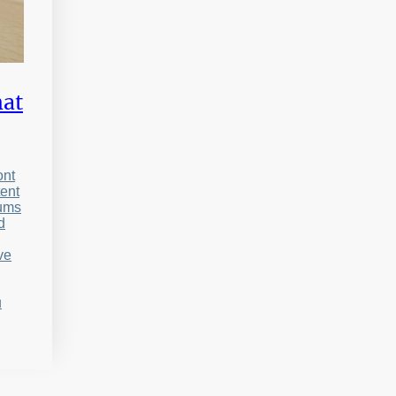
mat
ont
tent
fums
d
ve
u