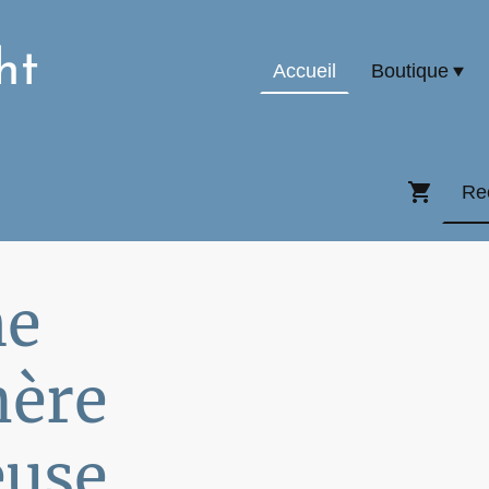
ht
Accueil
Boutique
ne
ère
euse