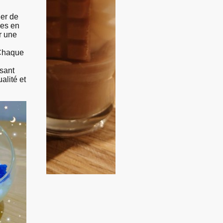
ier de
les en
r une
 Chaque
isant
alité et