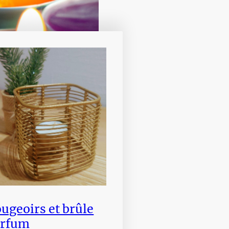
ugeoirs et brûle
arfum