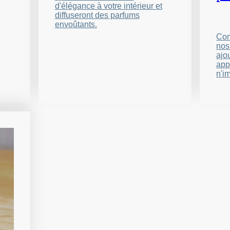
d'élégance à votre intérieur et
diffuseront des parfums
envoûtants.
Com
nos
ajo
app
n'i