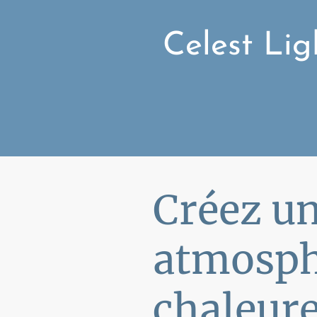
Celest Lig
Créez u
atmosph
chaleur