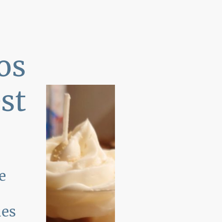
os
st
e
ues